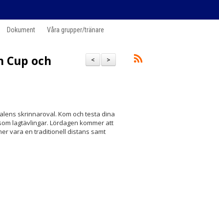
Dokument
Våra grupper/tränare
n Cup och
<
>
lens skrinnaroval. Kom och testa dina
 som lagtävlingar. Lördagen kommer att
mer vara en traditionell distans samt