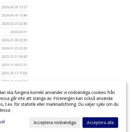
2026-06-18 15:57
2026-06-18 15:48
2026-02-23 22:40
2026-02-01
2026-01-30 22:30
2026-01-25 22:29
2025-12-11 06:42
2025-11-18 07:21
2025-10-17 15:04
2025-10-01 07:33
2025-08-29 14:43
dan ska fungera korrekt använder vi nödvändiga cookies från
2025-08-29 14:39
essa går inte att stänga av. Föreningen kan också använda
ies, t.ex. för statistik eller marknadsföring. Du väljer själv om du
 dessa.
val
Acceptera nödvändiga
Acceptera alla