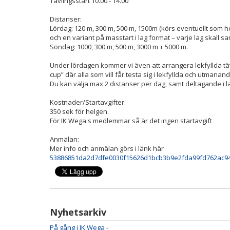
Tävlingsstart 10.00 - 14.00
Distanser:
Lördag: 120 m, 300 m, 500 m, 1500m (körs eventuellt som he
och en variant på masstart i lag format – varje lag skall s
Söndag: 1000, 300 m, 500 m, 3000 m + 5000 m.
Under lördagen kommer vi även att arrangera lekfyllda t
cup” där alla som vill får testa sig i lekfyllda och utmana
Du kan välja max 2 distanser per dag, samt deltagande i
Kostnader/Startavgifter:
350 sek för helgen.
För IK Wega's medlemmar så är det ingen startavgift
Anmälan:
Mer info och anmälan görs i länk här
53886851da2d7dfe0030f15626d1bcb3b9e2fda99fd762ac94
Nyhetsarkiv
På gång i IK Wega -