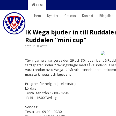
HEM
Hem
Nyheter
Om oss
Kontakt
Bildgalleri
IK Wega bjuder in till Ruddale
Ruddalen ”mini cup”
2025-11-18 07:21
Tävlingarna arrangeras den 29 och 30 november på Rudda
färdigheter under 2 tävlingsdagar med såväl individuella
vara i andan av IK Wega 120 år vilket innebär att det kom
masstart, heats och lagevent.
Program för helgen (preliminärt):
Lördag
Testa isen från 12.00 – 12.45
13.15 – 16.00 Tävlingar
Söndag:
Testa isen 09.00 – 09.30