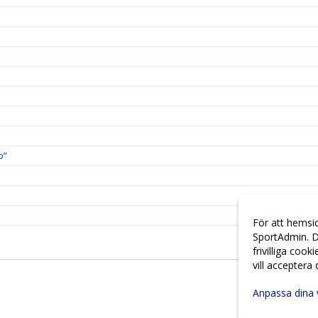
p”
För att hemsi
SportAdmin. D
frivilliga cook
vill acceptera
Anpassa dina 